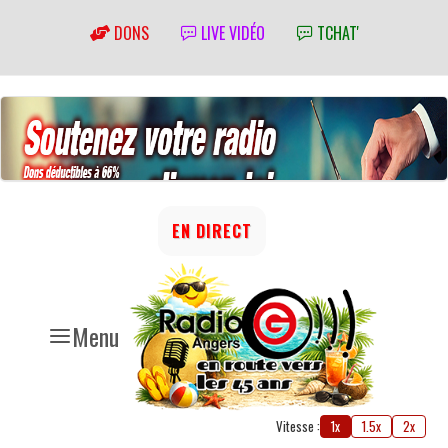
DONS
LIVE VIDÉO
TCHAT'
EN DIRECT
Menu
Vitesse :
1x
1.5x
2x