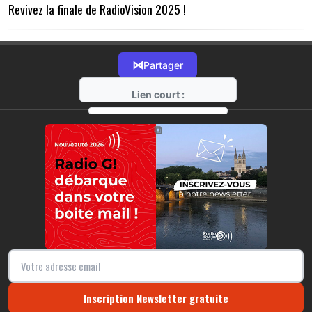
Revivez la finale de RadioVision 2025 !
⋈
Partager
Lien court :
https://radio-g.fr?17892
⧉
Inscription Newsletter gratuite