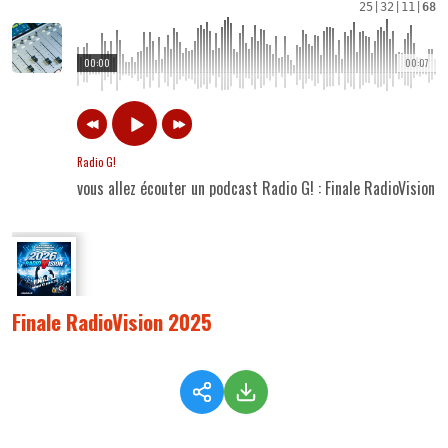
25
|
32
|
11
|
68
00:00
00:07
Radio G!
vous allez écouter un podcast Radio G! : Finale RadioVision 
Finale RadioVision 2025