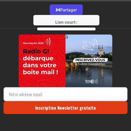
⋈
Partager
Lien court :
https://radio-g.fr?22525
⧉
Inscription Newsletter gratuite