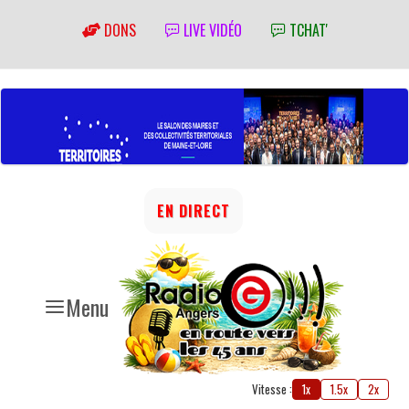
DONS
LIVE VIDÉO
TCHAT'
EN DIRECT
Menu
Vitesse :
1x
1.5x
2x