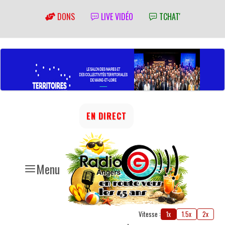
DONS
LIVE VIDÉO
TCHAT'
EN DIRECT
Menu
Vitesse :
1x
1.5x
2x