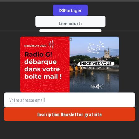
⋈
Partager
Lien court :
https://radio-g.fr?22262
⧉
Inscription Newsletter gratuite