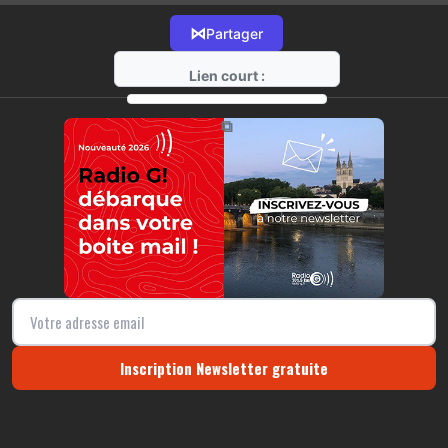
⋈
Partager
Lien court :
https://radio-g.fr?22219
⧉
Inscription Newsletter gratuite