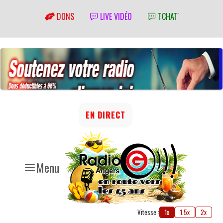
DONS
LIVE VIDÉO
TCHAT'
EN DIRECT
Menu
Vitesse :
1x
1.5x
2x