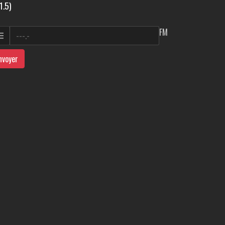
1.5)
FM
nvoyer