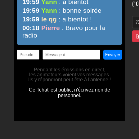
(10
E