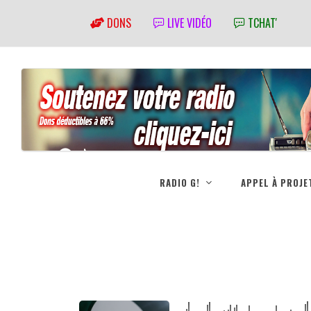
DONS
LIVE VIDÉO
TCHAT'
RADIO G!
APPEL À PROJE