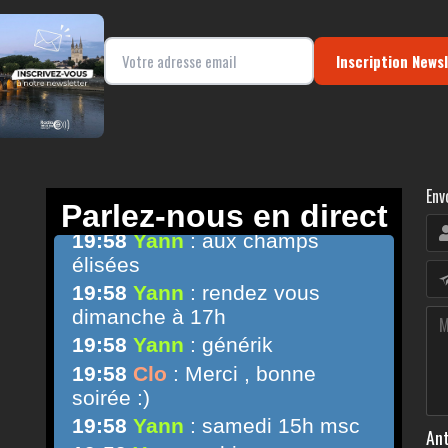
Inscription News
Env
Ant