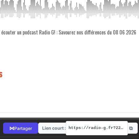
z écouter un podcast Radio G! : Savourez nos différences du 08 06 2026
6
⧉
⋈
Lien court :
Partager
https://radio-g.fr?22217