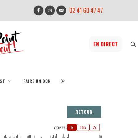
02 41 60 47 47
EN DIRECT
IST
FAIRE UN DON
RETOUR
Vitesse :
1x
1.5x
2x