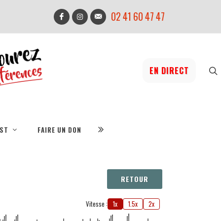
02 41 60 47 47
EN DIRECT
IST
FAIRE UN DON
RETOUR
Vitesse :
1x
1.5x
2x