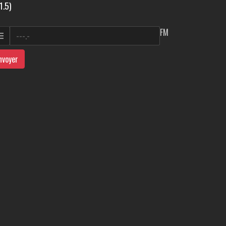
1.5)
FM
nvoyer