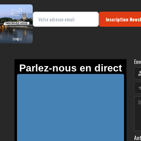
Inscription News
Env
Ant