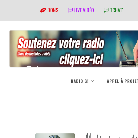
DONS
LIVE VIDÉO
TCHAT'
RADIO G!
APPEL À PROJE