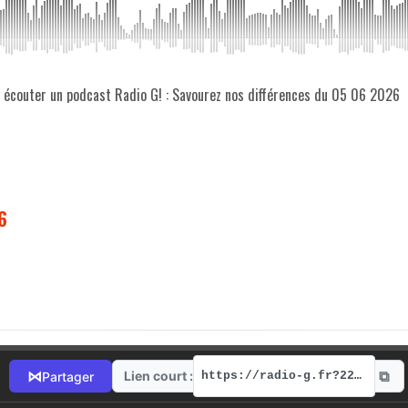
z écouter un podcast Radio G! : Savourez nos différences du 05 06 2026
6
⧉
⋈
Lien court :
Partager
https://radio-g.fr?22216