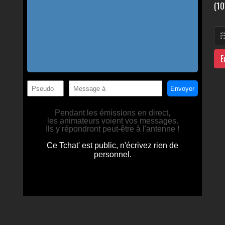
(10
E