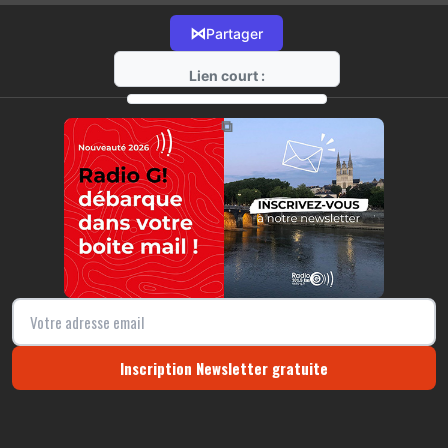
⋈
Partager
Lien court :
https://radio-g.fr?22138
⧉
Inscription Newsletter gratuite