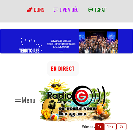
DONS
LIVE VIDÉO
TCHAT'
EN DIRECT
Menu
Vitesse :
1x
1.5x
2x