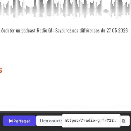
z écouter un podcast Radio G! : Savourez nos différences du 27 05 2026
6
⧉
⋈
Lien court :
Partager
https://radio-g.fr?22091