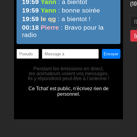
(10
E