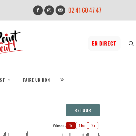
02 41 60 47 47
EN DIRECT
IST
FAIRE UN DON
RETOUR
Vitesse :
1x
1.5x
2x