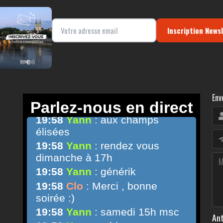
Inscription News
Env
Ant