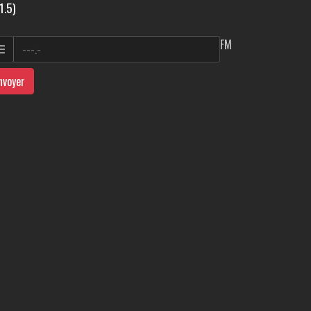
1.5)
FM
nvoyer