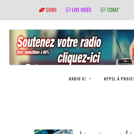
DONS
LIVE VIDÉO
TCHAT'
RADIO G!
APPEL À PROJE