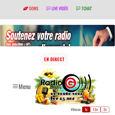
DONS
LIVE VIDÉO
TCHAT'
EN DIRECT
Menu
Vitesse :
1x
1.5x
2x