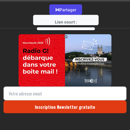
⋈
Partager
Lien court :
https://radio-g.fr?22075
⧉
Inscription Newsletter gratuite