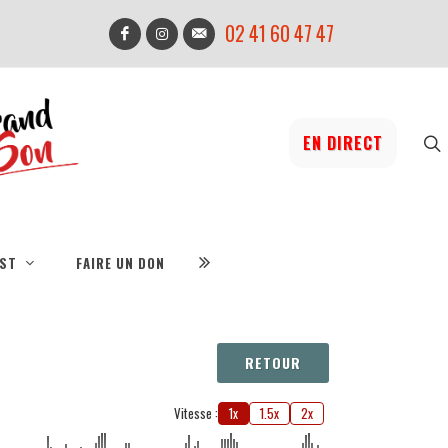
02 41 60 47 47
EN DIRECT
IST
FAIRE UN DON
RETOUR
Vitesse :
1x
1.5x
2x