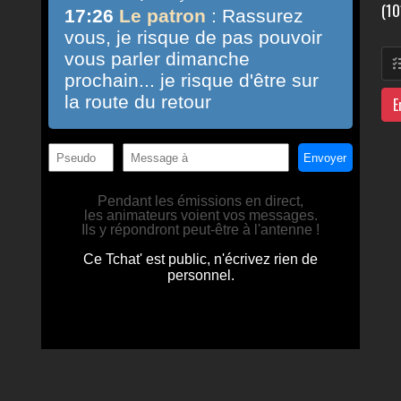
(10
E