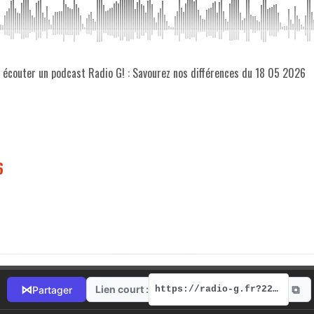
z écouter un podcast Radio G! : Savourez nos différences du 18 05 2026
6
⧉
⋈
Lien court :
Partager
https://radio-g.fr?22073