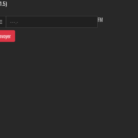
1.5)
FM
nvoyer