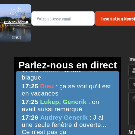
Inscription News
Env
Ant