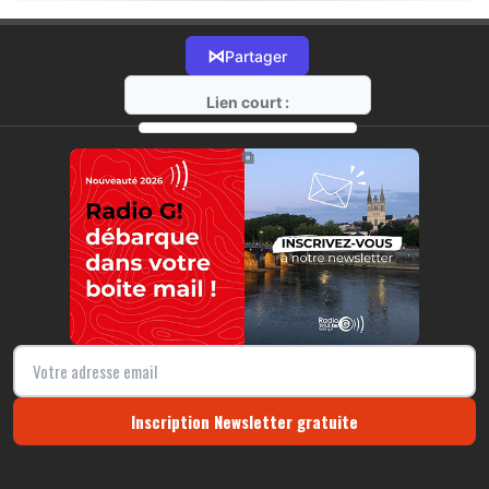
⋈
Partager
Lien court :
https://radio-g.fr?22072
⧉
Inscription Newsletter gratuite