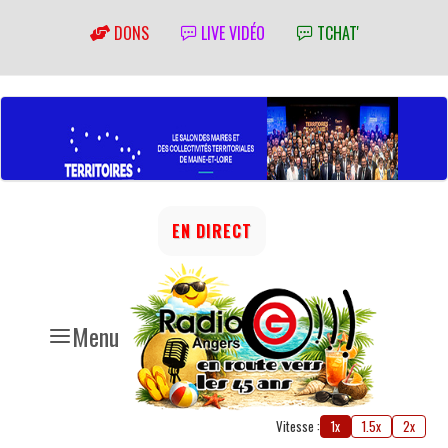
DONS
LIVE VIDÉO
TCHAT'
EN DIRECT
Menu
Vitesse :
1x
1.5x
2x