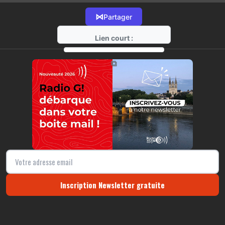
⋈
Partager
Lien court :
https://radio-g.fr?21992
⧉
Inscription Newsletter gratuite