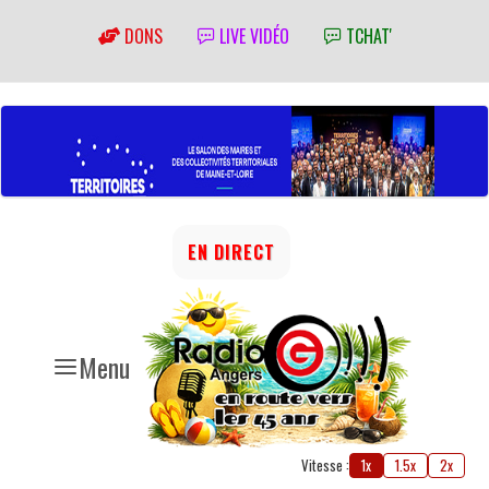
DONS
LIVE VIDÉO
TCHAT'
EN DIRECT
Menu
Vitesse :
1x
1.5x
2x