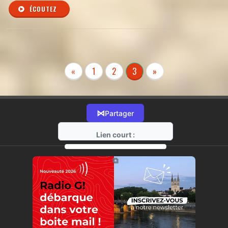
ÉCOUTEZ
«
1
2
3
»
⋈
Partager
Lien court :
https://radio-g.fr?r513
⧉