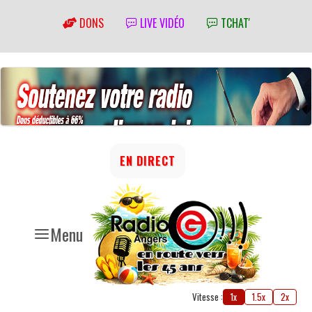
DONS
LIVE VIDÉO
TCHAT'
EN DIRECT
Menu
Vitesse :
1x
1.5x
2x