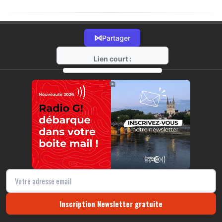
⋈
Partager
Lien court :
https://radio-g.fr?20482
⧉
Inscription Newsletter gratuite