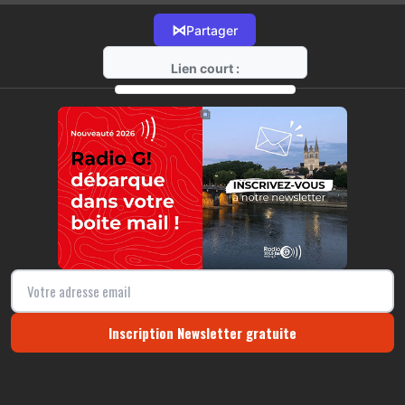
⋈
Partager
Lien court :
https://radio-g.fr?17954
⧉
Inscription Newsletter gratuite