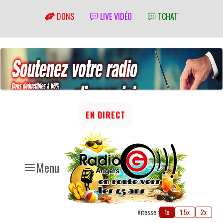
DONS
LIVE VIDÉO
TCHAT'
EN DIRECT
Menu
Vitesse :
1x
1.5x
2x