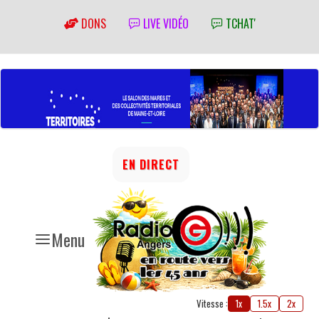
DONS
LIVE VIDÉO
TCHAT'
EN DIRECT
Menu
Vitesse :
1x
1.5x
2x