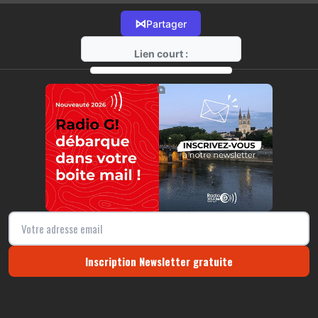
⋈
Partager
Lien court :
https://radio-g.fr?16124
⧉
Inscription Newsletter gratuite