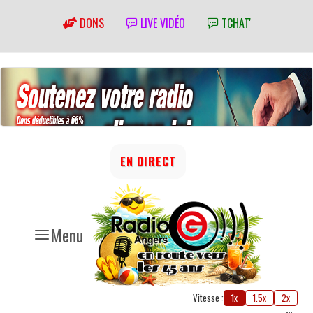
DONS
LIVE VIDÉO
TCHAT'
EN DIRECT
Menu
Vitesse :
1x
1.5x
2x