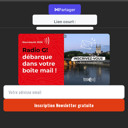
⋈
Partager
Lien court :
https://radio-g.fr?15843
⧉
Inscription Newsletter gratuite