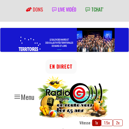
DONS
LIVE VIDÉO
TCHAT'
EN DIRECT
Menu
Vitesse :
1x
1.5x
2x