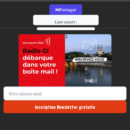
⋈
Partager
Lien court :
https://radio-g.fr?15346
⧉
Inscription Newsletter gratuite