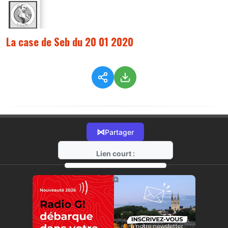
La case de Seb du 20 01 2020
⋈
Partager
Lien court :
https://radio-g.fr?1306
⧉