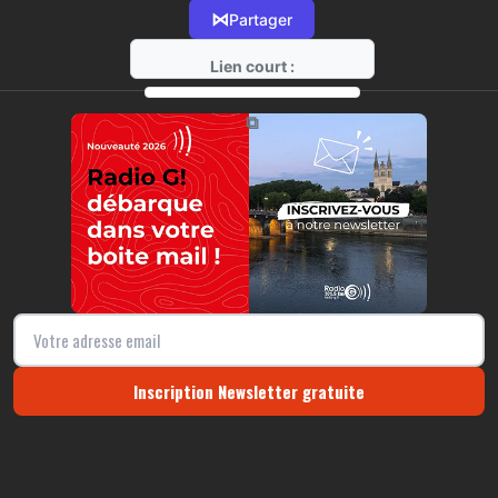
⋈
Partager
Lien court :
https://radio-g.fr?r49
⧉
Inscription Newsletter gratuite