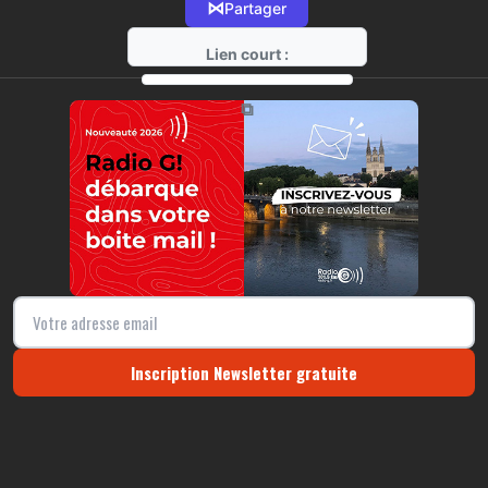
⋈
Partager
Lien court :
https://radio-g.fr?r49
⧉
Inscription Newsletter gratuite