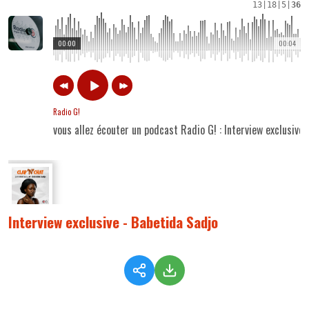
13
|
18
|
5
|
36
00:00
00:04
Radio G!
vous allez écouter un podcast Radio G! : Interview exclusive
Interview exclusive - Babetida Sadjo