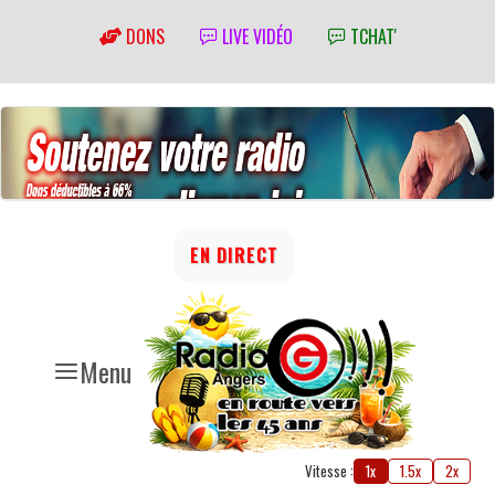
DONS
LIVE VIDÉO
TCHAT'
EN DIRECT
Menu
Vitesse :
1x
1.5x
2x