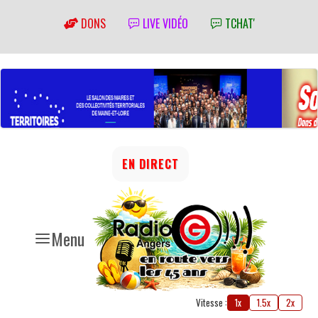
DONS
LIVE VIDÉO
TCHAT'
EN DIRECT
Menu
Vitesse :
1x
1.5x
2x