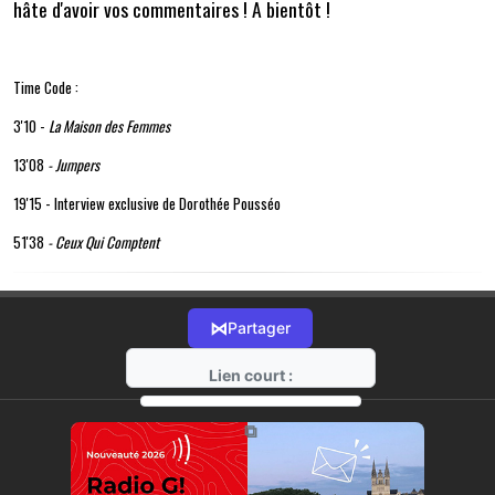
hâte d'avoir vos commentaires ! A bientôt !
Time Code :
3'10 -
La Maison des Femmes
13'08
- Jumpers
19'15 - Interview exclusive de Dorothée Pousséo
51'38
- Ceux Qui Comptent
⋈
Partager
Lien court :
https://radio-g.fr?21335
⧉