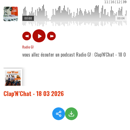
11
|
16
|
12
|
39
00:00
00:04
Radio G!
vous allez écouter un podcast Radio G! : Clap'N'Chat - 18 0
Clap'N'Chat - 18 03 2026