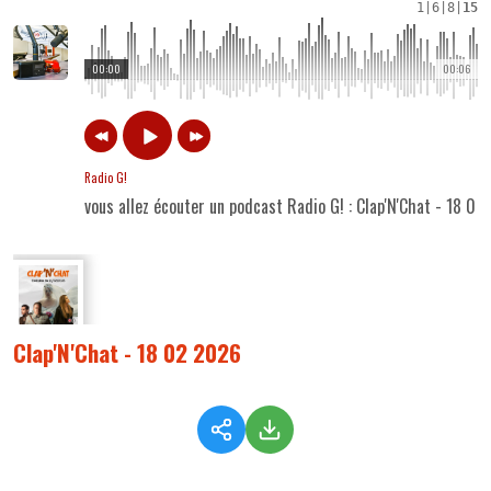
1
|
6
|
8
|
15
00:00
00:06
Radio G!
vous allez écouter un podcast Radio G! : Clap'N'Chat - 18 0
Clap'N'Chat - 18 02 2026