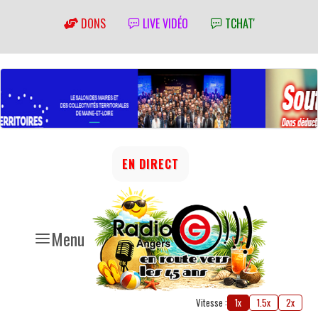
DONS
LIVE VIDÉO
TCHAT'
EN DIRECT
Menu
Vitesse :
1x
1.5x
2x