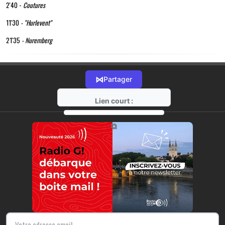
2'40 -
Coutures
11'30
- "Hurlevent"
21'35
-
Nuremberg
⋈
Partager
Lien court :
https://radio-g.fr?20836
⧉