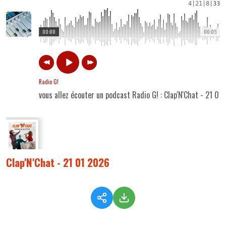
4
|
21
|
8
|
33
00:00
00:05
Radio G!
vous allez écouter un podcast Radio G! : Clap'N'Chat - 21 01
Clap'N'Chat - 21 01 2026