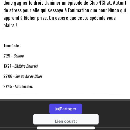
donc gagner le droit d'animer un épisode de Clap'N'Chat. Autant
de stress pour elle qui s'essaye à l'animation que pour Ninon qui
apprend à lâcher prise. On espère que cette spéciale vous
plaira !
Time Code :
2'25 -
Gourou
13'27
- L'Affaire Bojarski
22'06
-
Sur un Air de Blues
27'45
-
Actu locales
⋈
Partager
Lien court :