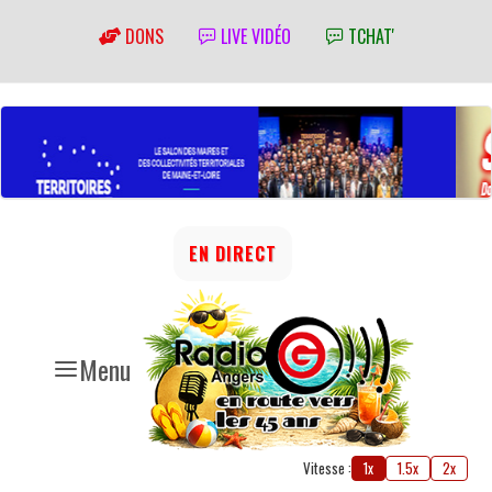
DONS
LIVE VIDÉO
TCHAT'
EN DIRECT
Menu
Vitesse :
1x
1.5x
2x