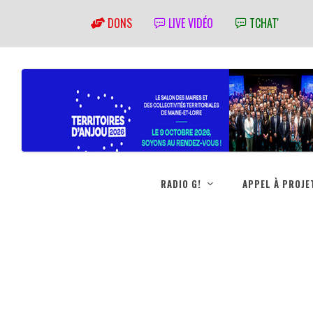
DONS
LIVE VIDÉO
TCHAT'
RADIO G!
APPEL À PROJE