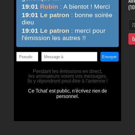
Ant
(10
E