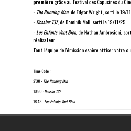
première
grâce au Festival des Capucines du Cin
-
The Running Man
, de Edgar Wright, sorti le 19/1
-
Dossier 137
, de Dominik Moll, sorti le 19/11/25
-
Les Enfants Vont Bien
, de Nathan Ambrosioni, sor
réalisateur
Tout l'équipe de l'émission espère attiser votre c
Time Code :
2'38 -
The Running Man
10'50
- Dossier 137
18'43
- Les Enfants Vont Bien