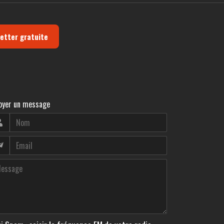
letter gratuite
oyer un message