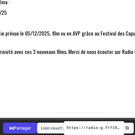
éma :
1/25
tie prévue le 05/12/2025, film vu en AVP grâce au Festival des Cap
uriosité avec ces 3 nouveaux films. Merci de nous écouter sur Radio 
⧉
⋈
Lien court :
Partager
https://radio-g.fr?19531