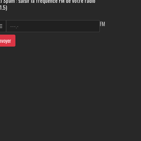
i Spam : saisir la fréquence FM de votre radio
1.5)
FM
nvoyer