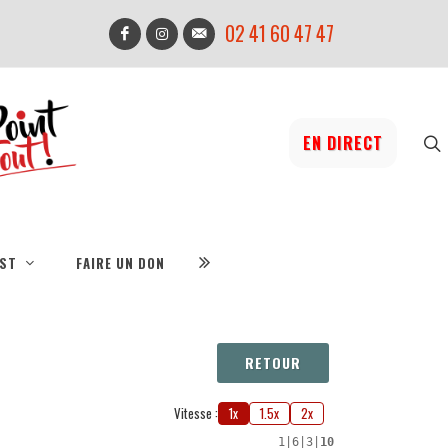
02 41 60 47 47
EN DIRECT
IST
FAIRE UN DON
RETOUR
Vitesse :
1x
1.5x
2x
1
|
6
|
3
|
10