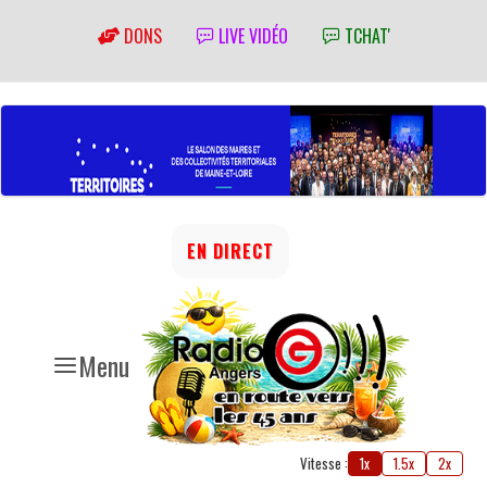
DONS
LIVE VIDÉO
TCHAT'
EN DIRECT
Menu
Vitesse :
1x
1.5x
2x