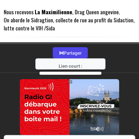
Nous recevons
La Maximilienne
, Drag Queen angevine.
On aborde le Sidragtion, collecte de rue au profit du Sidaction,
lutte contre le VIH /Sida
⋈
Partager
Lien court :
https://radio-g.fr?21420
⧉