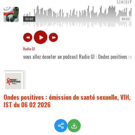
1
|
4
|
2
|
7
00:00
00:03
Radio G!
vous allez écouter un podcast Radio G! : Ondes positives : 
Ondes positives : émission de santé sexuelle, VIH,
IST du 06 02 2026