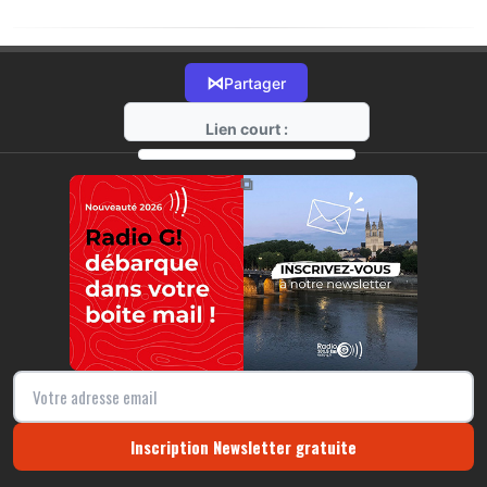
⋈
Partager
Lien court :
https://radio-g.fr?20718
⧉
Inscription Newsletter gratuite