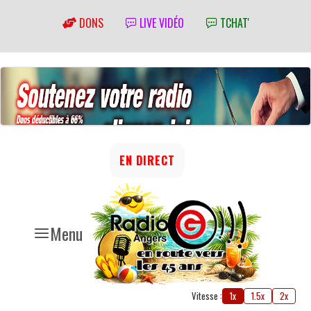
DONS
LIVE VIDÉO
TCHAT'
EN DIRECT
Menu
Vitesse :
1x
1.5x
2x