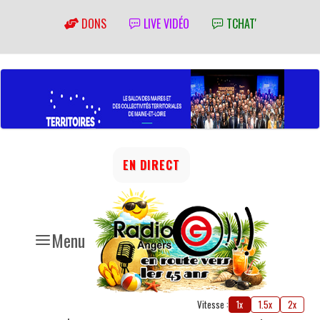
DONS
LIVE VIDÉO
TCHAT'
EN DIRECT
Menu
Vitesse :
1x
1.5x
2x