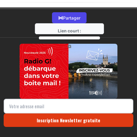
⋈
Partager
Lien court :
https://radio-g.fr?20210
⧉
Inscription Newsletter gratuite