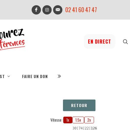
02 41 60 47 47
EN DIRECT
IST
FAIRE UN DON
RETOUR
Vitesse :
1x
1.5x
2x
30
|
74
|
22
|
126