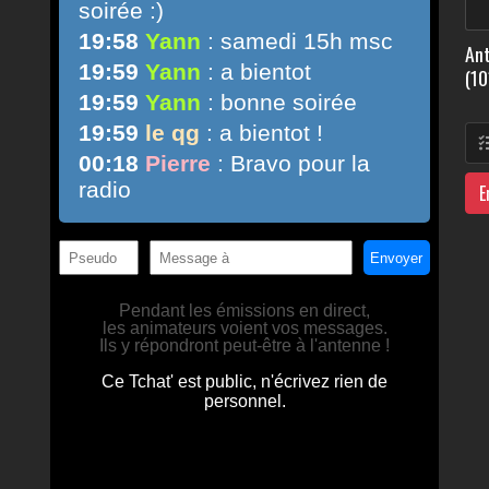
Ant
(10
E