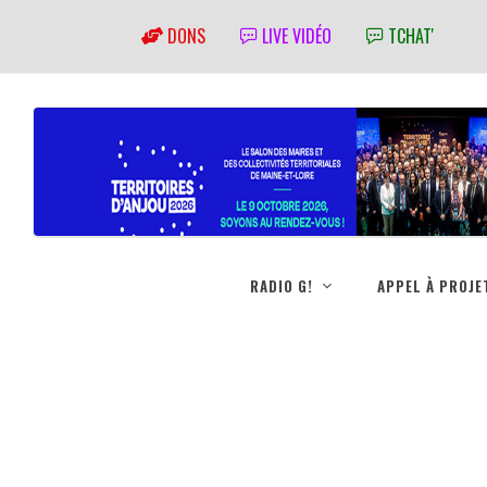
DONS
LIVE VIDÉO
TCHAT'
RADIO G!
APPEL À PROJE