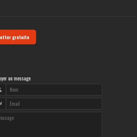
letter gratuite
oyer un message