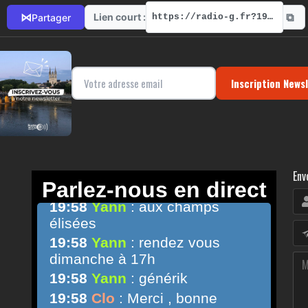
⧉
⋈
Lien court :
Partager
https://radio-g.fr?19330
Inscription News
Env