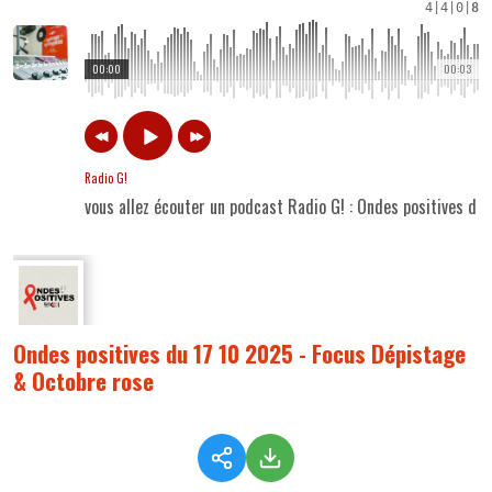
4
|
4
|
0
|
8
00:00
00:03
Radio G!
vous allez écouter un podcast Radio G! : Ondes positives d
Ondes positives du 17 10 2025 - Focus Dépistage
& Octobre rose