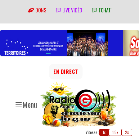
DONS
LIVE VIDÉO
TCHAT'
EN DIRECT
Menu
Vitesse :
1x
1.5x
2x