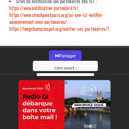
Sites de notification aux partenaires des IST :
https://www.notification-partenaire.fr/,
https://www.checkpointparis.org/jai-une-ist-notifier-
anonymement-mes-partenaires/,
https://longchamp.lespot.org/notifer-ses-partenaires/1
.
⋈
Partager
Lien court :
https://radio-g.fr?18744
⧉