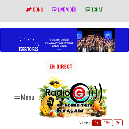
DONS
LIVE VIDÉO
TCHAT'
EN DIRECT
Menu
Vitesse :
1x
1.5x
2x