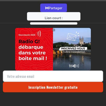
⋈
Partager
Lien court :
https://radio-g.fr?18392
⧉
Inscription Newsletter gratuite