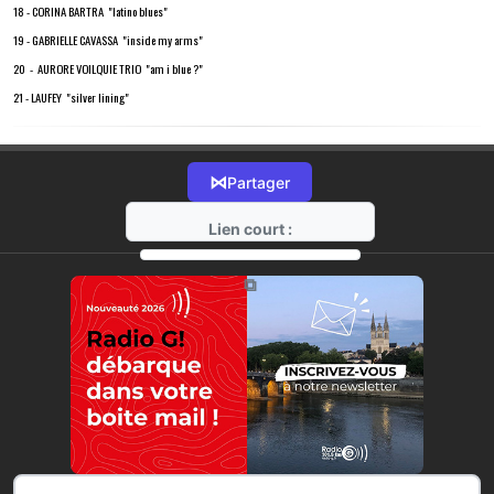
18 - CORINA BARTRA "latino blues"
19 - GABRIELLE CAVASSA "inside my arms"
20 - AURORE VOILQUIE TRIO "am i blue ?"
21 - LAUFEY "silver lining"
⋈
Partager
Lien court :
https://radio-g.fr?18095
⧉