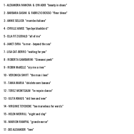
1 - ALEXANDRA IVANOVA & LYN ADIB "beauty in chaos"
2 - BARBARA CASINI & FABRIZIO BOSSO "fleur bleue"
3 - ANNIE SELLICK "mambo italiano"
4 - CYRILLE AIMEE "bye bye blackbird"
5 - ELLA FITZGERALD "all of me"
6 - JANET EVRA "la mer - beyond the sea"
7 - LISA CAT-BERRO "waiting for you"
8 - ROBERTA GAMBARINI "Giovanni poeti"
9 - ROBIN McKELLE "cry me a river"
10 - VERONICA SWIFT "the man i love"
11 - TANIA MARIA "chiclete com banana"
12 - TEREZ MONTCALM "le requin danse"
13 - ULITA KNAUS "old love and new"
14 - VIRGINIE TEYCHENE "too marvelous for words"
15 - HELEN MERRILL "night and day"
16 - MARION RAMPAL "grande ourse"
17 - DEE ALEXANDER "love"