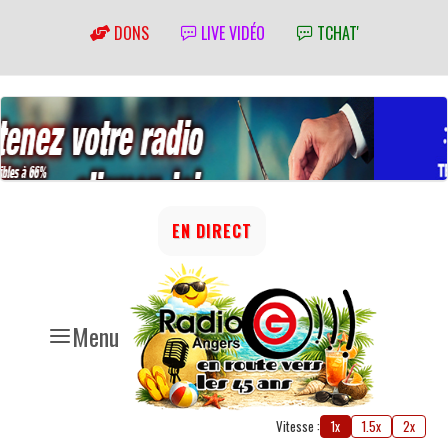
DONS
LIVE VIDÉO
TCHAT'
EN DIRECT
Menu
Vitesse :
1x
1.5x
2x