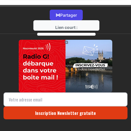
⋈
Partager
Lien court :
https://radio-g.fr?22079
⧉
Inscription Newsletter gratuite