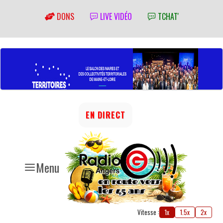
DONS
LIVE VIDÉO
TCHAT'
EN DIRECT
Menu
Vitesse :
1x
1.5x
2x