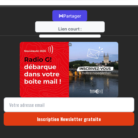
⋈
Partager
Lien court :
https://radio-g.fr?17873
⧉
Inscription Newsletter gratuite