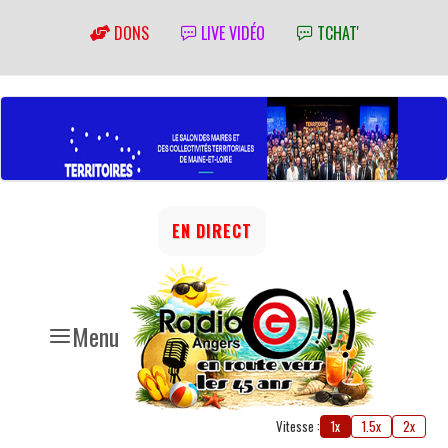
DONS
LIVE VIDÉO
TCHAT'
EN DIRECT
Menu
Vitesse :
1x
1.5x
2x