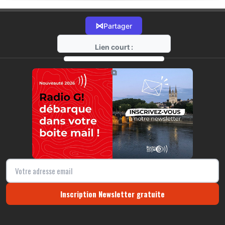
⋈
Partager
Lien court :
https://radio-g.fr?17813
⧉
Inscription Newsletter gratuite