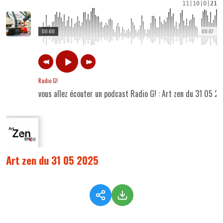
11
|
10
|
0
|
21
00:00
00:07
Radio G!
vous allez écouter un podcast Radio G! : Art zen du 31 05 2
Art zen du 31 05 2025