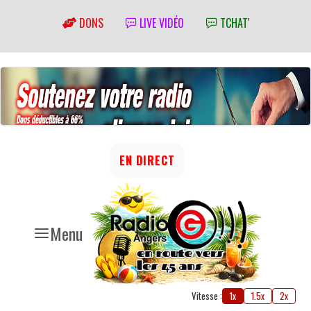
DONS
LIVE VIDÉO
TCHAT'
EN DIRECT
Menu
Vitesse :
1x
1.5x
2x