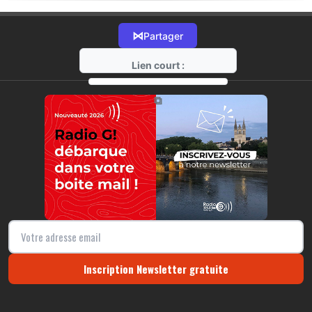
⋈
Partager
Lien court :
https://radio-g.fr?17314
⧉
Inscription Newsletter gratuite