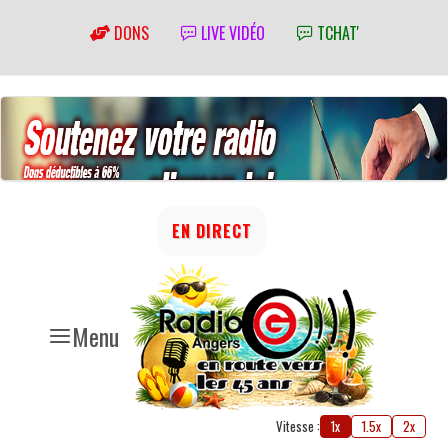
DONS
LIVE VIDÉO
TCHAT'
EN DIRECT
Menu
Vitesse :
1x
1.5x
2x