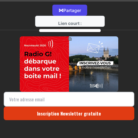
⋈
Partager
Lien court :
https://radio-g.fr?17092
⧉
Inscription Newsletter gratuite