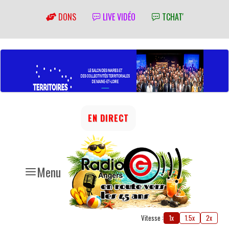
DONS
LIVE VIDÉO
TCHAT'
EN DIRECT
Menu
Vitesse :
1x
1.5x
2x