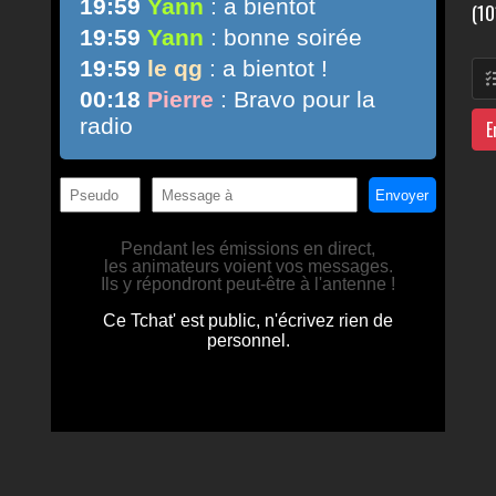
(10
E