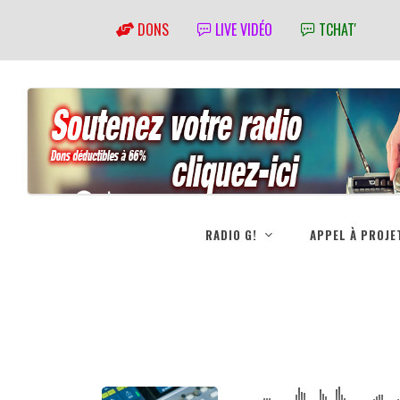
DONS
LIVE VIDÉO
TCHAT'
RADIO G!
APPEL À PROJE