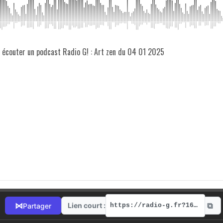
z écouter un podcast Radio G! : Art zen du 04 01 2025
⧉
⋈
Lien court :
Partager
https://radio-g.fr?16504