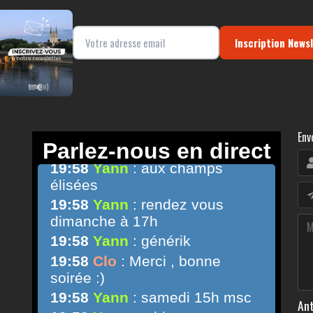
Inscription News
Env
Ant