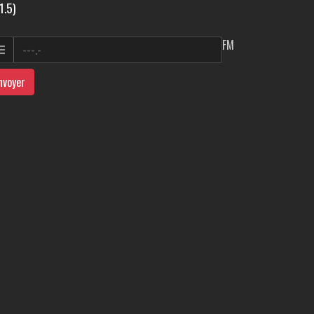
1.5)
FM
nvoyer