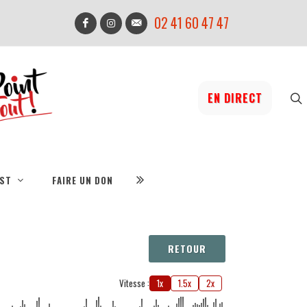
02 41 60 47 47
EN DIRECT
IST
FAIRE UN DON
RETOUR
Vitesse :
1x
1.5x
2x