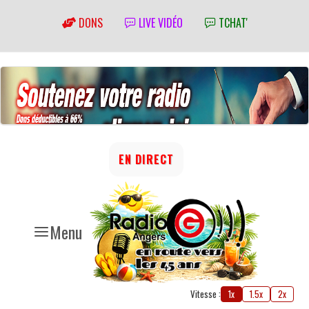
DONS
LIVE VIDÉO
TCHAT'
EN DIRECT
Menu
Vitesse :
1x
1.5x
2x