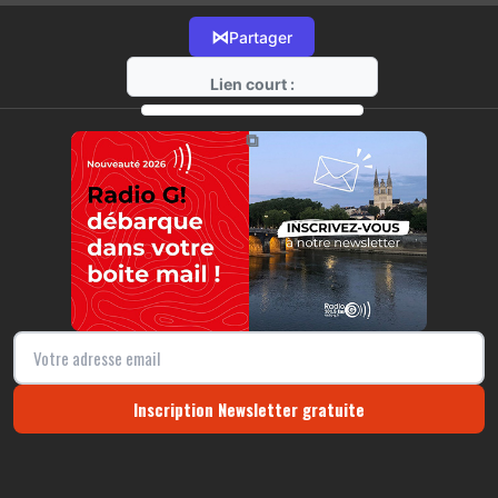
⋈
Partager
Lien court :
https://radio-g.fr?16168
⧉
Inscription Newsletter gratuite