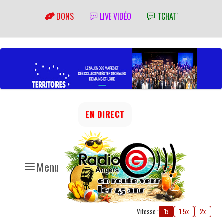
DONS
LIVE VIDÉO
TCHAT'
EN DIRECT
Menu
Vitesse :
1x
1.5x
2x