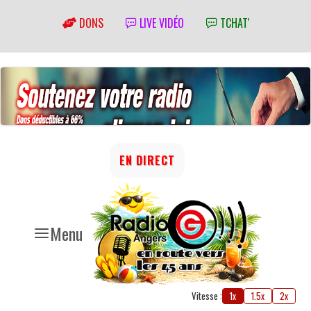
DONS
LIVE VIDÉO
TCHAT'
EN DIRECT
Menu
Vitesse :
1x
1.5x
2x