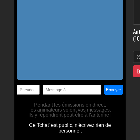
Ant
(10
E