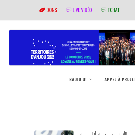
DONS
LIVE VIDÉO
TCHAT'
RADIO G!
APPEL À PROJE