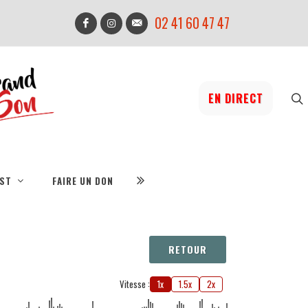
02 41 60 47 47
EN DIRECT
IST
FAIRE UN DON
RETOUR
Vitesse :
1x
1.5x
2x