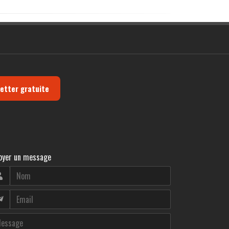
letter gratuite
oyer un message