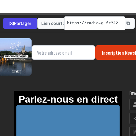
⧉
⋈
Lien court :
Partager
https://radio-g.fr?22003
Inscription News
Env