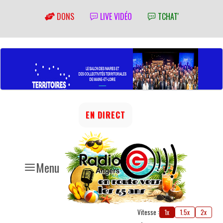
DONS
LIVE VIDÉO
TCHAT'
EN DIRECT
Menu
Vitesse :
1x
1.5x
2x