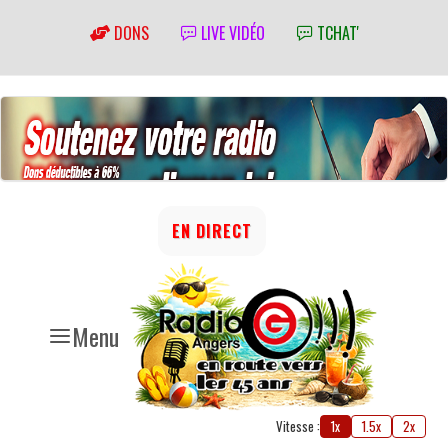
DONS
LIVE VIDÉO
TCHAT'
EN DIRECT
Menu
Vitesse :
1x
1.5x
2x