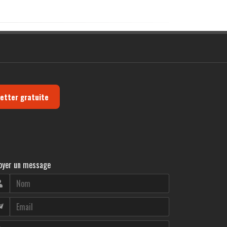
letter gratuite
oyer un message