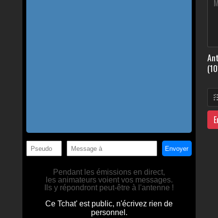
Ant
(10
E