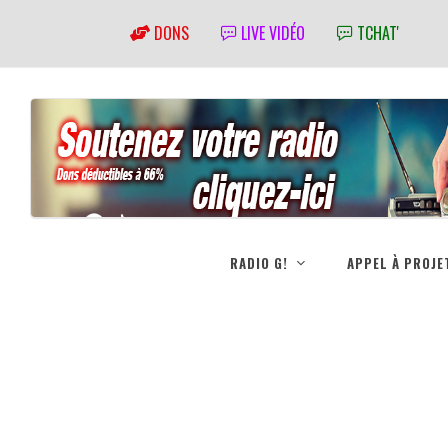
DONS
LIVE VIDÉO
TCHAT'
RADIO G!
APPEL À PROJE