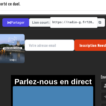
orté ce duel.
⧉
⋈
Lien court :
Partager
https://radio-g.fr?20707
Inscription News
Env