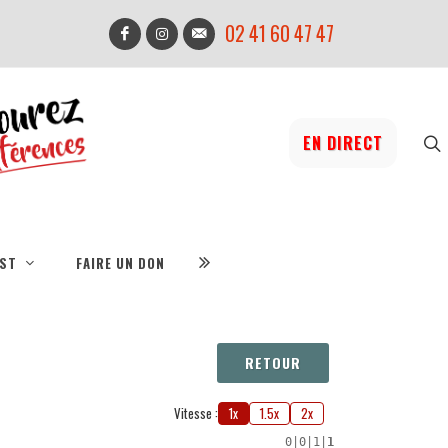
02 41 60 47 47
EN DIRECT
IST
FAIRE UN DON
RETOUR
Vitesse :
1x
1.5x
2x
0
|
0
|
1
|
1