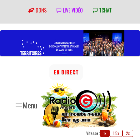
DONS
LIVE VIDÉO
TCHAT'
EN DIRECT
Menu
Vitesse :
1x
1.5x
2x