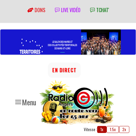
DONS
LIVE VIDÉO
TCHAT'
EN DIRECT
Menu
Vitesse :
1x
1.5x
2x