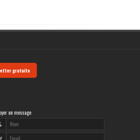
letter gratuite
oyer un message