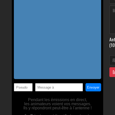
Ant
(10
E