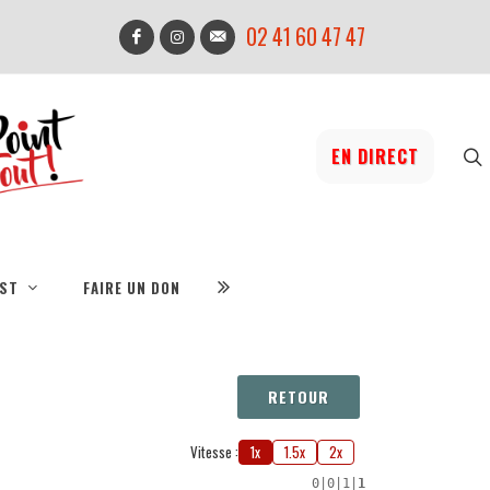
02 41 60 47 47
EN DIRECT
IST
FAIRE UN DON
RETOUR
Vitesse :
1x
1.5x
2x
0
|
0
|
1
|
1