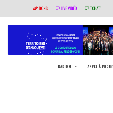
DONS
LIVE VIDÉO
TCHAT'
RADIO G!
APPEL À PROJE