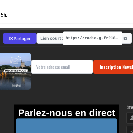
15h.
⧉
⋈
Lien court :
Partager
https://radio-g.fr?18832
Inscription News
Env