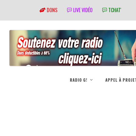
DONS
LIVE VIDÉO
TCHAT'
RADIO G!
APPEL À PROJE