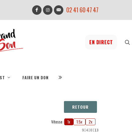
02 41 60 47 47
EN DIRECT
IST
FAIRE UN DON
RETOUR
Vitesse :
1x
1.5x
2x
9
|
4
|
0
|
13