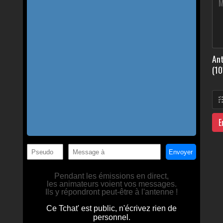
Ant
(10
E