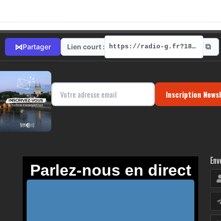
⧉
⋈
Lien court :
Partager
https://radio-g.fr?18498
Inscription News
Env