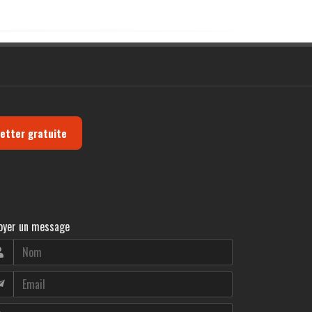
letter gratuite
oyer un message